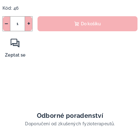
Měrná
Kód:
46
cena:
−
+
Do košíku
Zeptat se
Odborné poradenství
Doporučení od zkušených fyzioterapeutů.