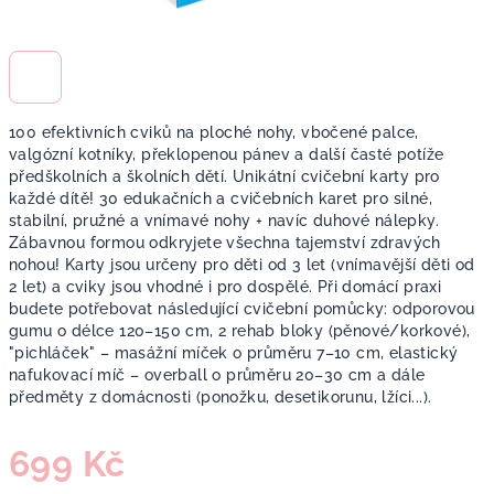
100 efektivních cviků na ploché nohy, vbočené palce,
valgózní kotníky, překlopenou pánev a další časté potíže
předškolních a školních dětí. Unikátní cvičební karty pro
každé dítě! 30 edukačních a cvičebních karet pro silné,
stabilní, pružné a vnímavé nohy + navíc duhové nálepky.
Zábavnou formou odkryjete všechna tajemství zdravých
nohou! Karty jsou určeny pro děti od 3 let (vnímavější děti od
2 let) a cviky jsou vhodné i pro dospělé. Při domácí praxi
budete potřebovat následující cvičební pomůcky: odporovou
gumu o délce 120–150 cm, 2 rehab bloky (pěnové/korkové),
"pichláček" – masážní míček o průměru 7–10 cm, elastický
nafukovací míč – overball o průměru 20–30 cm a dále
předměty z domácnosti (ponožku, desetikorunu, lžíci...).
699 Kč