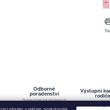
−
Ti
Odborné
Výstupní ka
poradenství
rodič
Doporučení od zkušených
Doporučení na cviky
fyzioterapeutů.
izaci obsahu a reklam, poskytování