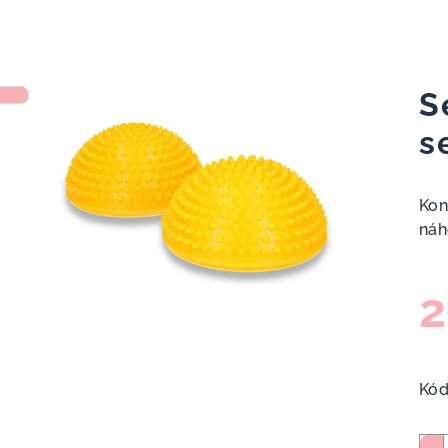
S
s
Kon
náh
2
Měr
cen
Kód