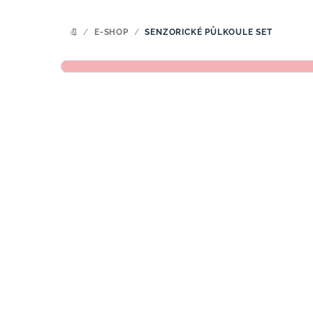
/
E-SHOP
/
SENZORICKÉ PŮLKOULE SET
DOMŮ
P
o
s
t
r
a
n
n
í
p