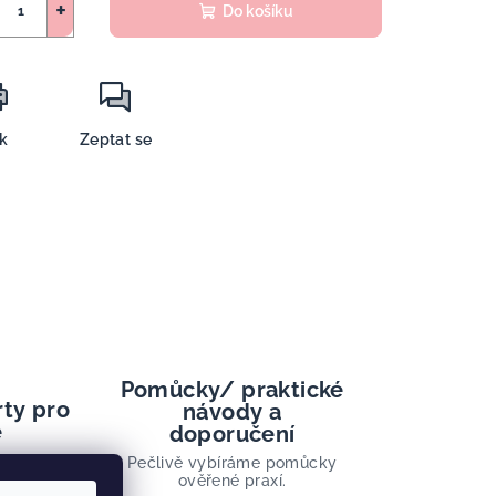
+
Do košíku
sk
Zeptat se
Pomůcky/ praktické
rty pro
návody a
e
doporučení
 a aktivit.
Pečlivě vybíráme pomůcky
ověřené praxí.