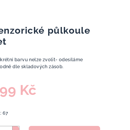
enzorické půlkoule
et
krétní barvu nelze zvolit- odesíláme
odně dle skladových zásob.
99 Kč
ná
a:
:
67